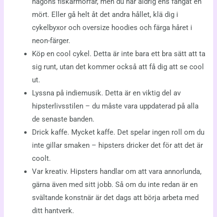
någons fiskarmorfar, men du har aldrig ens fångat en
mört. Eller gå helt åt det andra hållet, klä dig i
cykelbyxor och oversize hoodies och färga håret i
neon-färger.
Köp en cool cykel. Detta är inte bara ett bra sätt att ta
sig runt, utan det kommer också att få dig att se cool
ut.
Lyssna på indiemusik. Detta är en viktig del av
hipsterlivsstilen – du måste vara uppdaterad på alla
de senaste banden.
Drick kaffe. Mycket kaffe. Det spelar ingen roll om du
inte gillar smaken – hipsters dricker det för att det är
coolt.
Var kreativ. Hipsters handlar om att vara annorlunda,
gärna även med sitt jobb. Så om du inte redan är en
svältande konstnär är det dags att börja arbeta med
ditt hantverk.