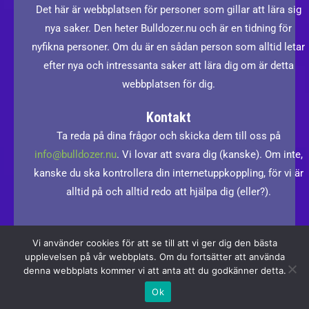
Det här är webbplatsen för personer som gillar att lära sig
nya saker. Den heter Bulldozer.nu och är en tidning för
nyfikna personer. Om du är en sådan person som alltid letar
efter nya och intressanta saker att lära dig om är detta
webbplatsen för dig.
Kontakt
Ta reda på dina frågor och skicka dem till oss på
info@bulldozer.nu
. Vi lovar att svara dig (kanske). Om inte,
kanske du ska kontrollera din internetuppkoppling, för vi är
alltid på och alltid redo att hjälpa dig (eller?).
Vi använder cookies för att se till att vi ger dig den bästa
upplevelsen på vår webbplats. Om du fortsätter att använda
denna webbplats kommer vi att anta att du godkänner detta.
Copyright © 2026 Bulldozer.nu
Ok